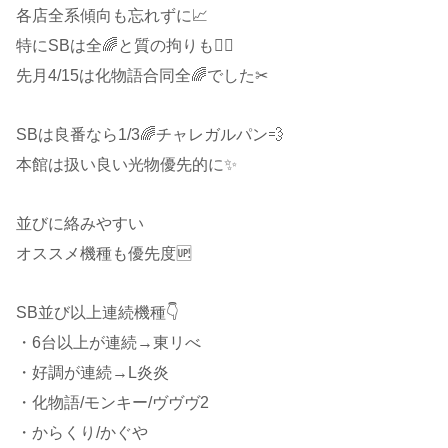
各店全系傾向も忘れずに📈
特にSBは全🌈と質の拘りも🙆‍♂️
先月4/15は化物語合同全🌈でした✂
SBは良番なら1/3🌈チャレガルパン💨
本館は扱い良い光物優先的に✨
並びに絡みやすい
オススメ機種も優先度🆙
SB並び以上連続機種👇
・6台以上が連続→東リべ
・好調が連続→L炎炎
・化物語/モンキー/ヴヴヴ2
・からくり/かぐや