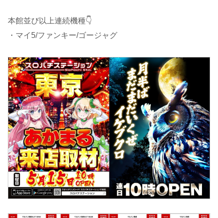
本館並び以上連続機種👇
・マイ5/ファンキー/ゴージャグ