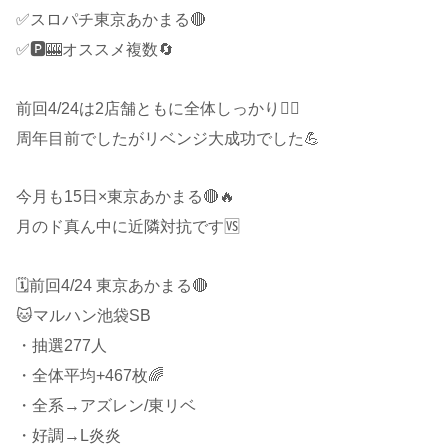
✅スロパチ東京あかまる🔴
✅🅿️🎰オススメ複数🔄
前回4/24は2店舗ともに全体しっかり🙆‍♂️
周年目前でしたがリベンジ大成功でした💪
今月も15日×東京あかまる🔴🔥
月のド真ん中に近隣対抗です🆚
🗓前回4/24 東京あかまる🔴
🐱マルハン池袋SB
・抽選277人
・全体平均+467枚🌈
・全系→アズレン/東リベ
・好調→L炎炎