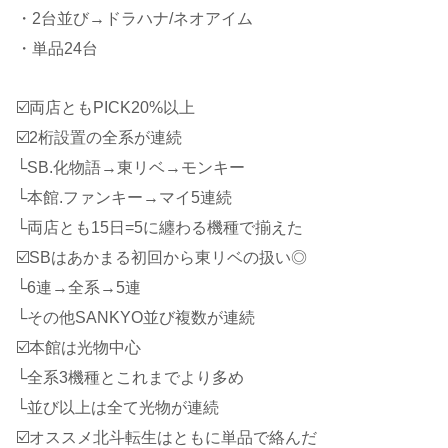
・2台並び→ドラハナ/ネオアイム
・単品24台
☑️両店ともPICK20%以上
☑️2桁設置の全系が連続
└SB.化物語→東リベ→モンキー
└本館.ファンキー→マイ5連続
└両店とも15日=5に纏わる機種で揃えた
☑️SBはあかまる初回から東リベの扱い◎
└6連→全系→5連
└その他SANKYO並び複数が連続
☑️本館は光物中心
└全系3機種とこれまでより多め
└並び以上は全て光物が連続
☑️オススメ北斗転生はともに単品で絡んだ