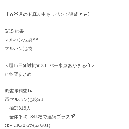
【🔥🦉月のド真ん中もリベンジ達成🦉🔥】
5/15 結果
マルハン池袋SB
マルハン池袋
＜🗓15日✖対抗✖スロパチ東京あかまる🔴＞
✅各店まとめ
調査隊精査📝
😼マルハン池袋SB
・抽選316人
・全体平均+344枚で連続プラス🌈
🎰PICK20.6%(62/301)