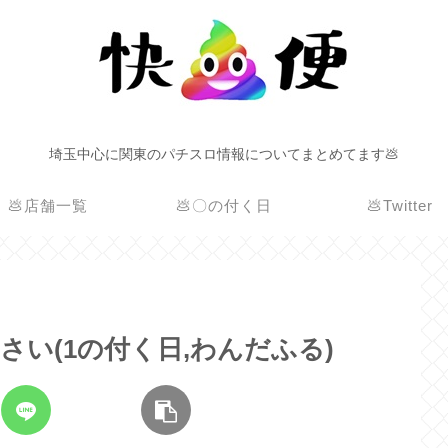
埼玉中心に関東のパチスロ情報についてまとめてます💩
💩店舗一覧
💩〇の付く日
💩Twitter
っさい(1の付く日,わんだふる)