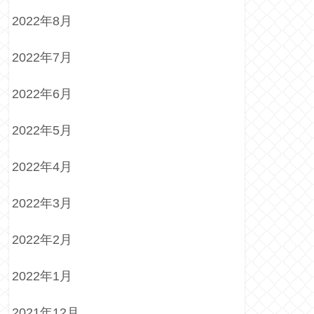
2022年8月
2022年7月
2022年6月
2022年5月
2022年4月
2022年3月
2022年2月
2022年1月
2021年12月