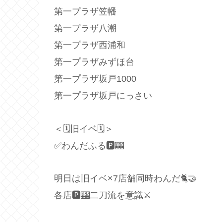
第一プラザ笠幡
第一プラザ八潮
第一プラザ西浦和
第一プラザみずほ台
第一プラザ坂戸1000
第一プラザ坂戸にっさい
＜🗓旧イベ🗓＞
✅わんだふる🅿️🎰
明日は旧イベ×7店舗同時わんだ🐈🤝
各店🅿️🎰二刀流を意識⚔️