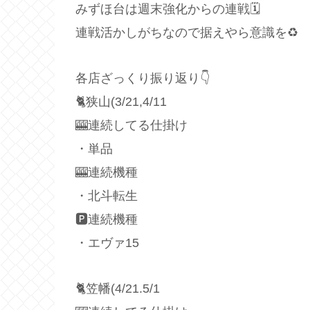
みずほ台は週末強化からの連戦🗓
連戦活かしがちなので据えやら意識を♻️
各店ざっくり振り返り👇
🐈狭山(3/21,4/11
🎰連続してる仕掛け
・単品
🎰連続機種
・北斗転生
🅿️連続機種
・エヴァ15
🐈笠幡(4/21.5/1