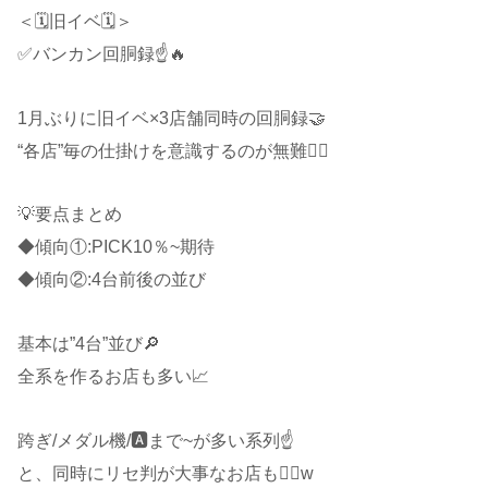
＜🗓旧イベ🗓＞
✅バンカン回胴録☝️🔥
1月ぶりに旧イベ×3店舗同時の回胴録🤝
“各店”毎の仕掛けを意識するのが無難🙋‍♂️
💡要点まとめ
◆傾向①:PICK10％~期待
◆傾向②:4台前後の並び
基本は”4台”並び🔎
全系を作るお店も多い📈
跨ぎ/メダル機/🅰️まで~が多い系列☝️
と、同時にリセ判が大事なお店も🙋‍♂️w