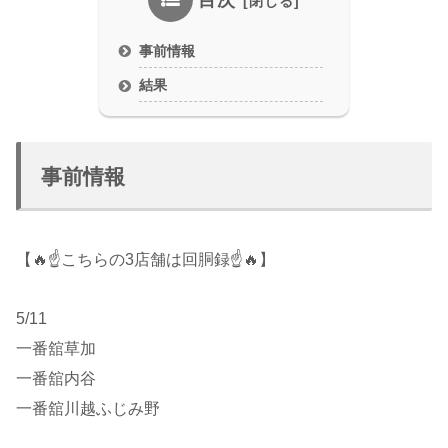
目次
事前情報
結果
事前情報
【🔥☝️こちらの3店舗は回胴録☝️🔥】
5/11
一番舘草加
一番舘内谷
一番舘川越ふじみ野