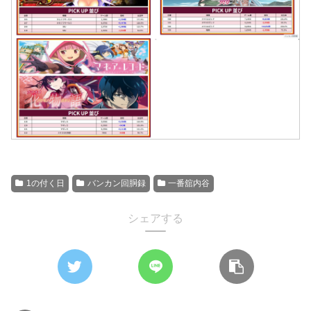
1の付く日
バンカン回胴録
一番舘内谷
シェアする