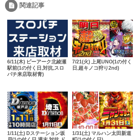
関連記事
6/11(木) ピーアーク北綾瀬
7/21(火) 上尾UNO(1の付く
駅前(1の付く日,対抗,スロ
日,超キノコ狩り2nd)
パチ来店取材青)
1/11(土) Dステーション坂
1/31(土) マルハン太田新道
戸(1の付く日,週末,対抗,ド
町(1の付く日)