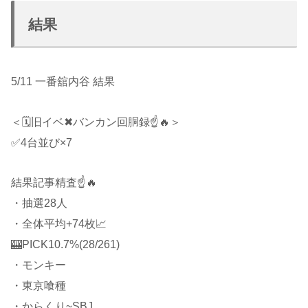
結果
5/11 一番舘内谷 結果
＜🗓旧イベ✖バンカン回胴録☝️🔥＞
✅4台並び×7
結果記事精査☝️🔥
・抽選28人
・全体平均+74枚📈
🎰PICK10.7%(28/261)
・モンキー
・東京喰種
・からくり~SBJ