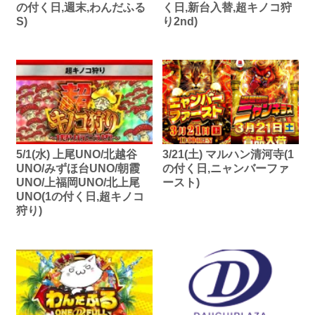
の付く日,週末,わんだふる
く日,新台入替,超キノコ狩
S)
り2nd)
5/1(水) 上尾UNO/北越谷
3/21(土) マルハン清河寺(1
UNO/みずほ台UNO/朝霞
の付く日,ニャンバーファ
UNO/上福岡UNO/北上尾
ースト)
UNO(1の付く日,超キノコ
狩り)