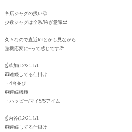
各店ジャグの扱い◎
少数ジャグは全系/跨ぎ意識🤡
久々なので直近forとかも見ながら
臨機応変に~って感じです💭
☝️草加(12/21.1/1
🎰連続してる仕掛け
・4台並び
🎰連続機種
・ハッピー/マイ5/Sアイム
☝️内谷(12/21.1/1
🎰連続してる仕掛け