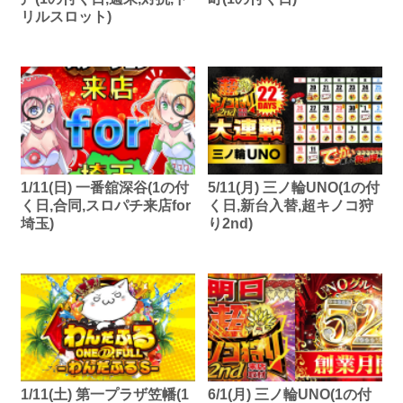
リルスロット)
1/11(日) 一番舘深谷(1の付
5/11(月) 三ノ輪UNO(1の付
く日,合同,スロパチ来店for
く日,新台入替,超キノコ狩
埼玉)
り2nd)
1/11(土) 第一プラザ笠幡(1
6/1(月) 三ノ輪UNO(1の付