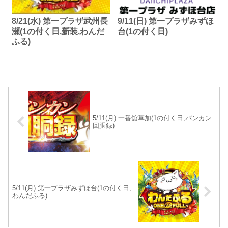
8/21(水) 第一プラザ武州長
9/11(日) 第一プラザみずほ
瀬(1の付く日,新装,わんだ
台(1の付く日)
ふる)
5/11(月) 一番舘草加(1の付く日,バンカン
回胴録)
5/11(月) 第一プラザみずほ台(1の付く日,
わんだふる)