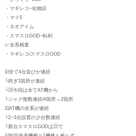
・マギレコ~化物語
・マイ5
・ネオアイム
・スマスロGOD~転剣
📈全系精査
・マギレコ/スマスロGOD
☑️全て4台並びが連続
└跨ぎ3箇所が連続
└🈁今回は全てAT機から
└ジャグ複数連続/4箇所→2箇所
☑️AT機の全系が連続
└2~3台設置の少台数連続
└新台スマスロGODは🈁で
☑️前回発表機種と1機種も被らず