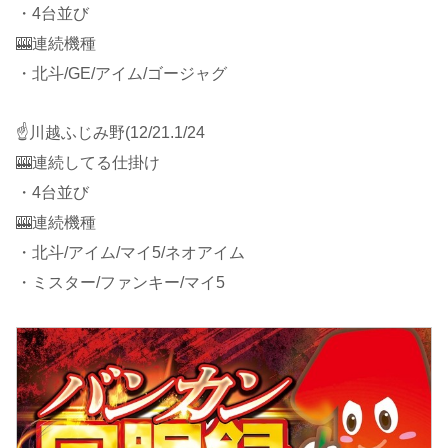
・4台並び
🎰連続機種
・北斗/GE/アイム/ゴージャグ
☝️川越ふじみ野(12/21.1/24
🎰連続してる仕掛け
・4台並び
🎰連続機種
・北斗/アイム/マイ5/ネオアイム
・ミスター/ファンキー/マイ5