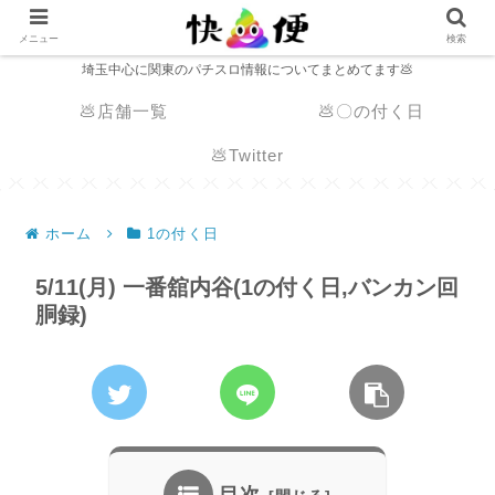
メニュー
検索
埼玉中心に関東のパチスロ情報についてまとめてます💩
💩店舗一覧
💩〇の付く日
💩Twitter
ホーム
1の付く日
5/11(月) 一番舘内谷(1の付く日,バンカン回
胴録)