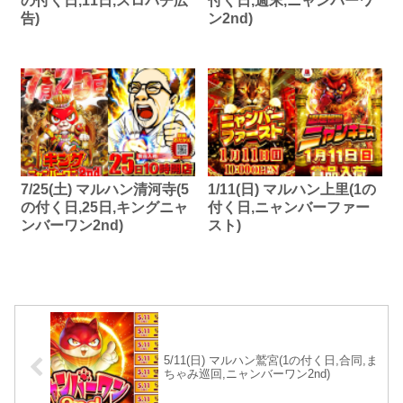
の付く日,11日,スロパチ広
付く日,週末,ニャンバーワ
告)
ン2nd)
7/25(土) マルハン清河寺(5
1/11(日) マルハン上里(1の
の付く日,25日,キングニャ
付く日,ニャンバーファー
ンバーワン2nd)
スト)
5/11(日) マルハン鷲宮(1の付く日,合同,ま
ちゃみ巡回,ニャンバーワン2nd)