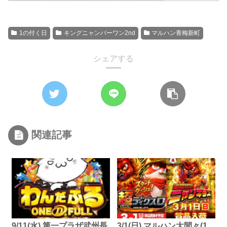
1の付く日
キングニャンバーワン2nd
マルハン青梅新町
シェアする
関連記事
9/11(水) 第一プラザ武州長
3/1(日) マルハン大間々(1