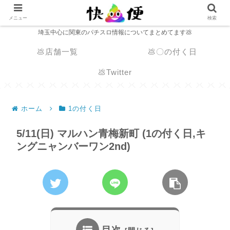
メニュー
検索
埼玉中心に関東のパチスロ情報についてまとめてます💩
💩店舗一覧
💩〇の付く日
💩Twitter
ホーム
1の付く日
5/11(日) マルハン青梅新町 (1の付く日,キ
ングニャンバーワン2nd)