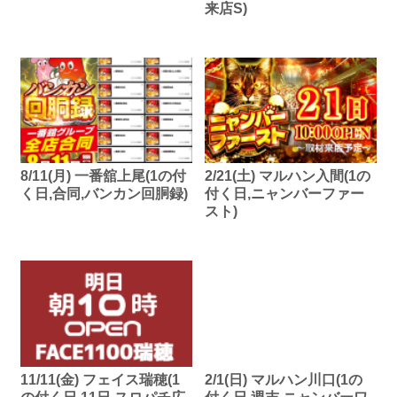
来店S)
8/11(月) 一番舘上尾(1の付
2/21(土) マルハン入間(1の
く日,合同,バンカン回胴録)
付く日,ニャンバーファー
スト)
11/11(金) フェイス瑞穂(1
2/1(日) マルハン川口(1の