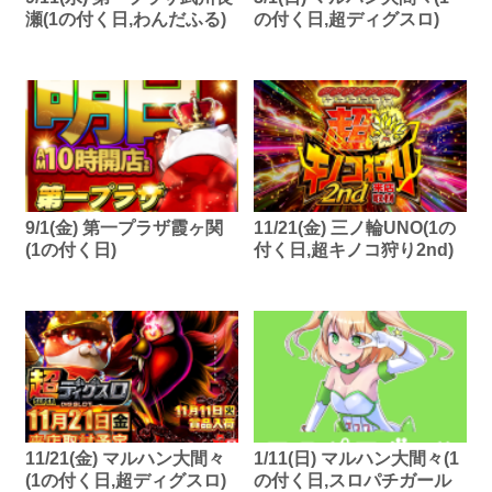
瀬(1の付く日,わんだふる)
の付く日,超ディグスロ)
9/1(金) 第一プラザ霞ヶ関
11/21(金) 三ノ輪UNO(1の
(1の付く日)
付く日,超キノコ狩り2nd)
11/21(金) マルハン大間々
1/11(日) マルハン大間々(1
(1の付く日,超ディグスロ)
の付く日,スロパチガール