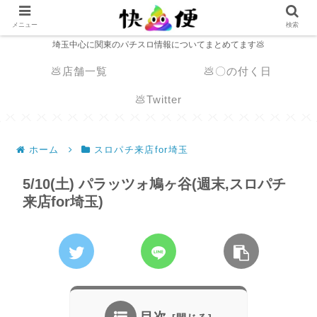
メニュー
検索
埼玉中心に関東のパチスロ情報についてまとめてます💩
💩店舗一覧
💩〇の付く日
💩Twitter
ホーム
スロパチ来店for埼玉
5/10(土) パラッツォ鳩ヶ谷(週末,スロパチ
来店for埼玉)