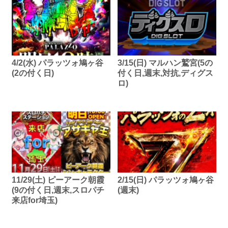
4/2(水) パラッツォ鳩ヶ谷
3/15(日) マルハン鷲宮(5の
(2の付く日)
付く日,週末,対抗,ディグス
ロ)
11/29(土) ピーアーク朝霞
2/15(日) パラッツォ鳩ヶ谷
(9の付く日,週末,スロパチ
(週末)
来店for埼玉)