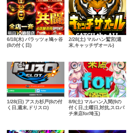
6/18(木) パラッツォ鳩ヶ谷
2/28(土) マルハン鷲宮(週
(8の付く日)
末,キャッチザオール)
1/28(日) アスカ杉戸(8の付
8/9(土) マルハン入間(9の
く日,週末,ドリスロ)
付く日,土曜日,対抗,スロパ
チ来店for埼玉)