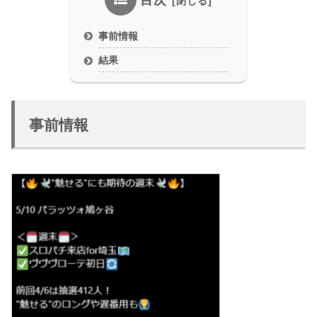
目次
事前情報
結果
事前情報