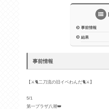
事前情報
結果
事前情報
【⚔🐈二刀流の旧イベわんだ🐈⚔】
5/1
第一プラザ八潮👑