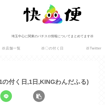
埼玉中心に関東のパチスロ情報についてまとめてます💩
💩店舗一覧
💩〇の付く日
💩Twitter
(1の付く日,1日,KINGわんだふる)