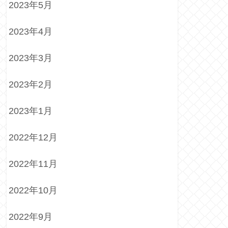
2023年5月
2023年4月
2023年3月
2023年2月
2023年1月
2022年12月
2022年11月
2022年10月
2022年9月