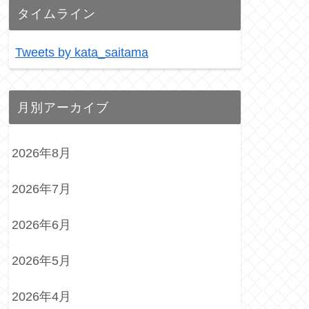
タイムライン
Tweets by kata_saitama
月別アーカイブ
2026年8月
2026年7月
2026年6月
2026年5月
2026年4月