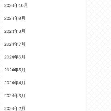
2024年10月
2024年9月
2024年8月
2024年7月
2024年6月
2024年5月
2024年4月
2024年3月
2024年2月