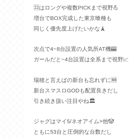
🈁はロングや複数PICKまで視野💪
増台でBOX完成した東京喰種も
同じく優先度上げたいかな🗼
次点で4~8台設置の人気所AT機🎰
ガールだと~4台設置は全系まで視野📈
瑞穂と言えばの新台も忘れずに🆕
新台スマスロGODも配置良きだし
引き続き扱い注目やね🏛️
ジャグはマイ5/ネオアイム>他🤡
ともに53台と圧倒的な台数だし