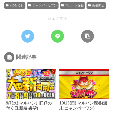
7の付く日
ニャンバーセブン
マルハン深谷
新装開店
シェアする
関連記事
9/7(水) マルハン川口(7の
10/13(日) マルハン深谷(週
付く日,新装,🐲🐯)
末,ニャンバーワン)