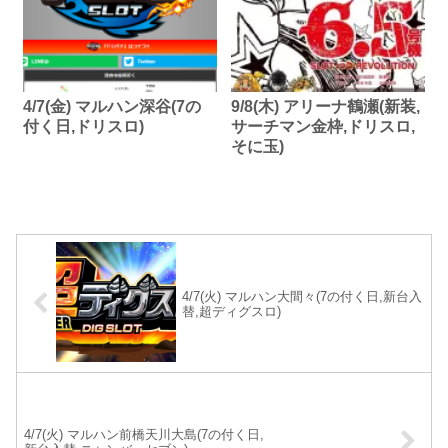
4/7(金) マルハン深谷(7の
9/8(木) アリーナ鶴瀬(新装,
付く日,ドリスロ)
サーチマン金枠,ドリスロ,
そに玉)
4/7(火) マルハン大間々(7の付く日,新台入
替,超ディグスロ)
4/7(火) マルハン前橋天川大島(7の付く日,