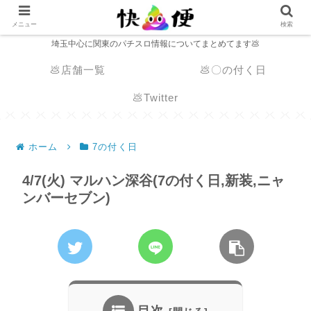
メニュー
検索
埼玉中心に関東のパチスロ情報についてまとめてます💩
💩店舗一覧
💩〇の付く日
💩Twitter
ホーム
7の付く日
4/7(火) マルハン深谷(7の付く日,新装,ニャ
ンバーセブン)