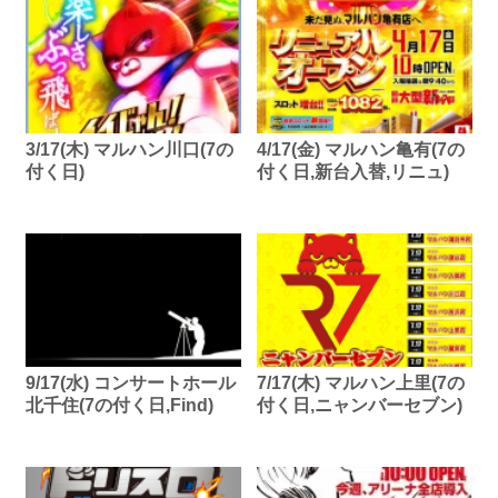
3/17(木) マルハン川口(7の
4/17(金) マルハン亀有(7の
付く日)
付く日,新台入替,リニュ)
9/17(水) コンサートホール
7/17(木) マルハン上里(7の
北千住(7の付く日,Find)
付く日,ニャンバーセブン)