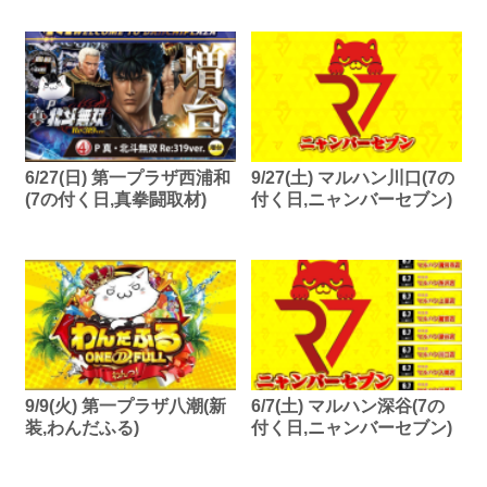
6/27(日) 第一プラザ西浦和
9/27(土) マルハン川口(7の
(7の付く日,真拳闘取材)
付く日,ニャンバーセブン)
9/9(火) 第一プラザ八潮(新
6/7(土) マルハン深谷(7の
装,わんだふる)
付く日,ニャンバーセブン)