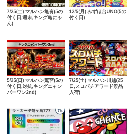
7/25(土) マルハン亀有(5の
12/5(月) みずほ台UNO(5の
付く日,週末,キング亀にゃ
付く日)
ん)
5/25(日) マルハン鷲宮(5の
7/25(土) マルハン川越(25
付く日,対抗,キングニャン
日,スロパチアワード景品
バーワン2nd)
入荷)