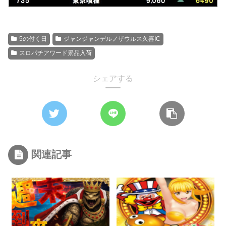
5の付く日
ジャンジャンデルノザウルス久喜IC
スロパチアワード景品入荷
シェアする
関連記事