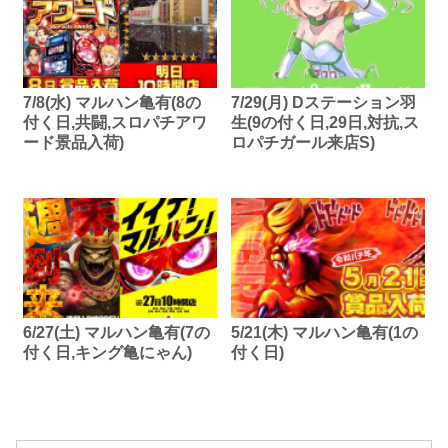
7/8(水) マルハン亀有(8の
7/29(月) Dステーション羽
付く日,共闘,スロパチアワ
生(9の付く日,29日,対抗,ス
ード景品入荷)
ロパチガール来店S)
6/27(土) マルハン亀有(7の
5/21(木) マルハン亀有(1の
付く日,キング亀にゃん)
付く日)