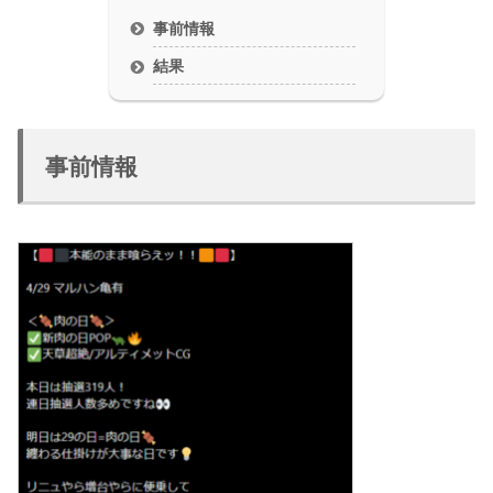
事前情報
結果
事前情報