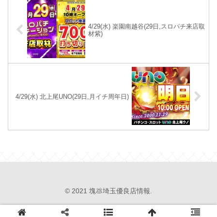
4/29(水) 楽園南越谷(29日,スロパチ来店取
材紫)
4/29(水) 北上尾UNO(29日,月イチ周年日)
© 2021 塊💩埼玉優良店情報.