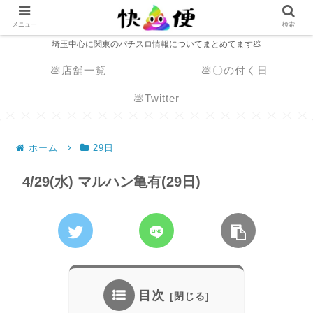
メニュー
検索
埼玉中心に関東のパチスロ情報についてまとめてます💩
💩店舗一覧
💩〇の付く日
💩Twitter
ホーム
29日
4/29(水) マルハン亀有(29日)
目次