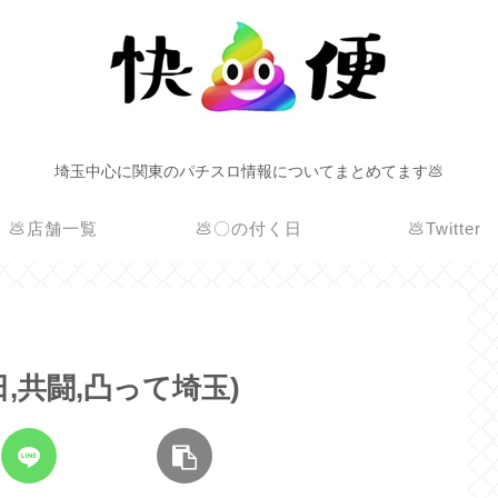
埼玉中心に関東のパチスロ情報についてまとめてます💩
💩店舗一覧
💩〇の付く日
💩Twitter
日,共闘,凸って埼玉)