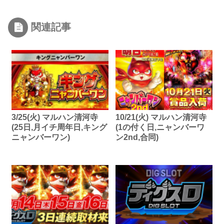
関連記事
3/25(火) マルハン清河寺
10/21(火) マルハン清河寺
(25日,月イチ周年日,キング
(1の付く日,ニャンバーワ
ニャンバーワン)
ン2nd,合同)