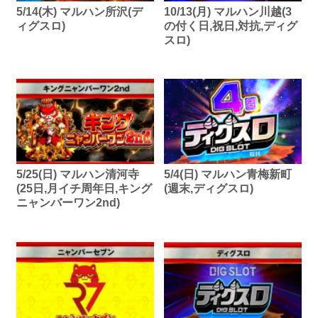
5/14(木) マルハン所沢(デ
10/13(月) マルハン川越(3
ィグスロ)
の付く日,祝日,対抗,ディグ
スロ)
5/25(日) マルハン清河寺
5/4(日) マルハン青梅新町
(25日,月イチ周年日,キング
(週末,ディグスロ)
ニャンバーワン2nd)