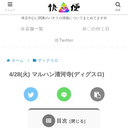
メニュー
検索
埼玉中心に関東のパチスロ情報についてまとめてます💩
💩店舗一覧
💩〇の付く日
💩Twitter
ホーム
ディグスロ
4/28(火) マルハン清河寺(ディグスロ)
目次