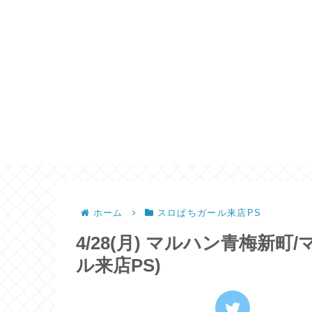
ホーム
スロぱちガール来店PS
4/28(月) マルハン青梅新
ル来店PS)