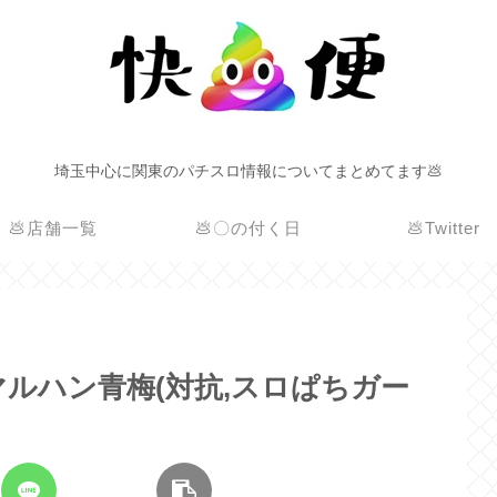
埼玉中心に関東のパチスロ情報についてまとめてます💩
💩店舗一覧
💩〇の付く日
💩Twitter
町/マルハン青梅(対抗,スロぱちガー