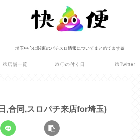
埼玉中心に関東のパチスロ情報についてまとめてます💩
💩店舗一覧
💩〇の付く日
💩Twitter
く日,合同,スロパチ来店for埼玉)