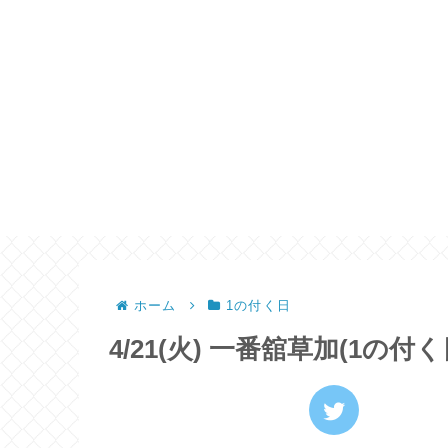
ホーム
1の付く日
4/21(火) 一番舘草加(1の付