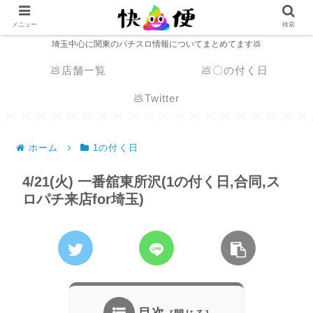
メニュー
検索
埼玉中心に関東のパチスロ情報についてまとめてます💩
💩店舗一覧
💩〇の付く日
💩Twitter
ホーム
1の付く日
4/21(火) 一番舘東所沢(1の付く日,合同,ス
ロパチ来店for埼玉)