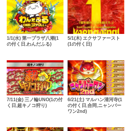
1/1(水) 第一プラザ八潮(1
5/1(木) エクサファースト
の付く日,わんだふる)
(1の付く日)
7/11(金) 三ノ輪UNO(1の付
6/21(土) マルハン清河寺(1
く日,超キノコ狩り)
の付く日,合同,ニャンバー
ワン2nd)