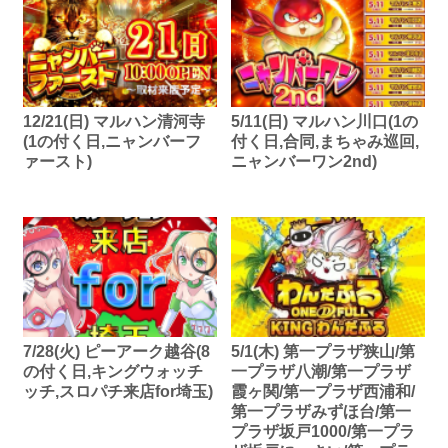
12/21(日) マルハン清河寺
5/11(日) マルハン川口(1の
(1の付く日,ニャンバーフ
付く日,合同,まちゃみ巡回,
ァースト)
ニャンバーワン2nd)
7/28(火) ピーアーク越谷(8
5/1(木) 第一プラザ狭山/第
の付く日,キングウォッチ
一プラザ八潮/第一プラザ
ッチ,スロパチ来店for埼玉)
霞ヶ関/第一プラザ西浦和/
第一プラザみずほ台/第一
プラザ坂戸1000/第一プラ