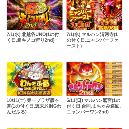
7/1(水) 北越谷UNO(1の付
7/1(水) マルハン清河寺(1
く日,超キノコ狩り2nd)
の付く日,ニャンバーファ
ースト)
10/11(土) 第一プラザ霞ヶ
5/11(日) マルハン鷲宮(1の
関(1の付く日,週末,KINGわ
付く日,合同,まちゃみ巡回,
んだふる)
ニャンバーワン2nd)