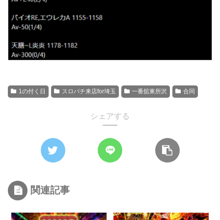
1の付く日
スロパチ来店for埼玉
一番舘東所沢
合同
シェアする
関連記事