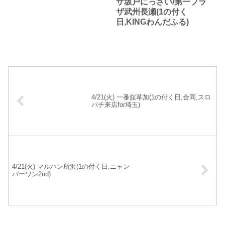
ザ坂戸にっさい/第一プラ
ザ武州長瀬(1の付く
日,KINGわんだふる)
4/21(火) 一番舘草加(1の付く日,合同,スロ
パチ来店for埼玉)
4/21(火) マルハン所沢(1の付く日,ニャン
バーワン2nd)