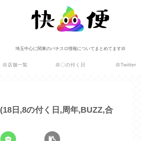
埼玉中心に関東のパチスロ情報についてまとめてます💩
💩店舗一覧
💩〇の付く日
💩Twitter
(18日,8の付く日,周年,BUZZ,合