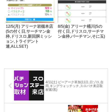
12/5(月) アリーナ岩槻本店
8/5(金) アリーナ桶川(5の
(5の付く日,サーチマン金
付く日,ドリスロ,サーチマ
枠,ドリスロ,新回胴ミッシ
ン金枠,パーチマン,そに玉)
ョン,トライデント
連,ALLSET)
4/11(土) ピーアーク草加(11日,日ゾロ,合
同,キングウォッチッチ,スロパチ来店取
材紫/黒)