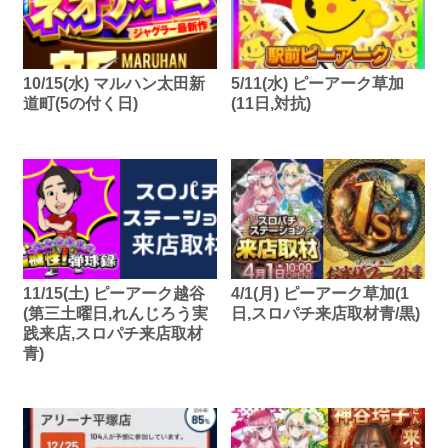
10/15(水) マルハン太田新
5/11(水) ピーアーク草加
道町(5の付く日)
(11日,対抗)
11/15(土) ピーアーク越谷
4/1(月) ピーアーク草加(1
(第三土曜日,れんじろう実
日,スロパチ来店取材青/黒)
践来店,スロパチ来店取材
青)