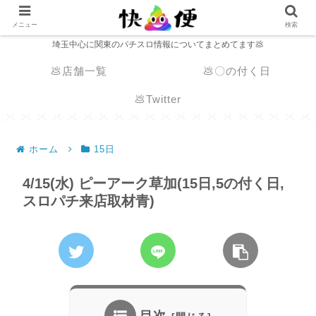
メニュー
検索
埼玉中心に関東のパチスロ情報についてまとめてます💩
💩店舗一覧
💩〇の付く日
💩Twitter
ホーム
15日
4/15(水) ピーアーク草加(15日,5の付く日,
スロパチ来店取材青)