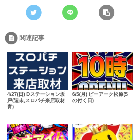
関連記事
4/27(日) Dステーション坂
6/5(月) ピーアーク松原(5
戸(週末,スロパチ来店取材
の付く日)
青)