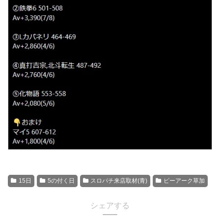
15日
5の付く日
スロパチ来店取材(青)
ピーアーク草加
シェアする