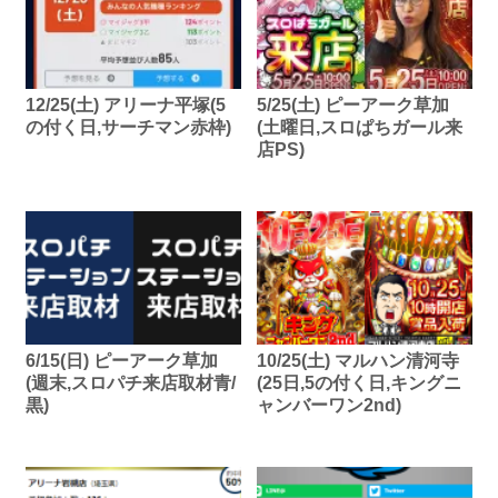
12/25(土) アリーナ平塚(5
5/25(土) ピーアーク草加
の付く日,サーチマン赤枠)
(土曜日,スロぱちガール来
店PS)
6/15(日) ピーアーク草加
10/25(土) マルハン清河寺
(週末,スロパチ来店取材青/
(25日,5の付く日,キングニ
黒)
ャンバーワン2nd)