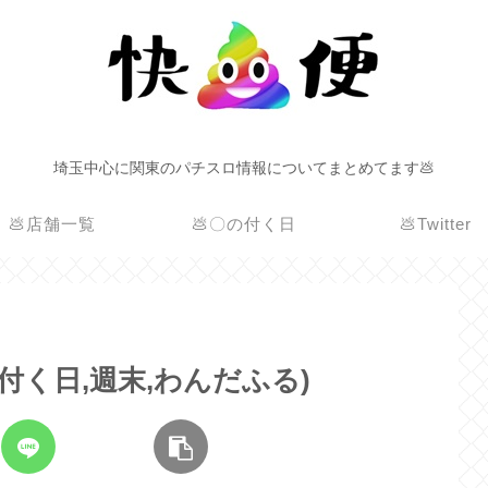
埼玉中心に関東のパチスロ情報についてまとめてます💩
💩店舗一覧
💩〇の付く日
💩Twitter
1の付く日,週末,わんだふる)