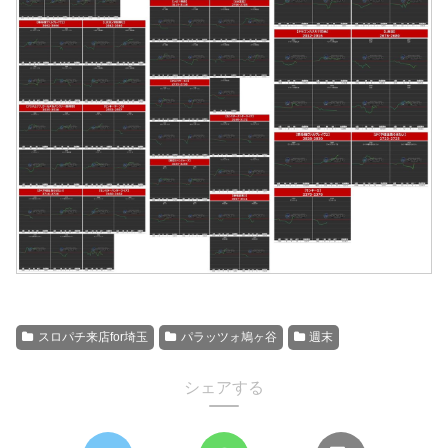
スロパチ来店for埼玉
パラッツォ鳩ヶ谷
週末
シェアする