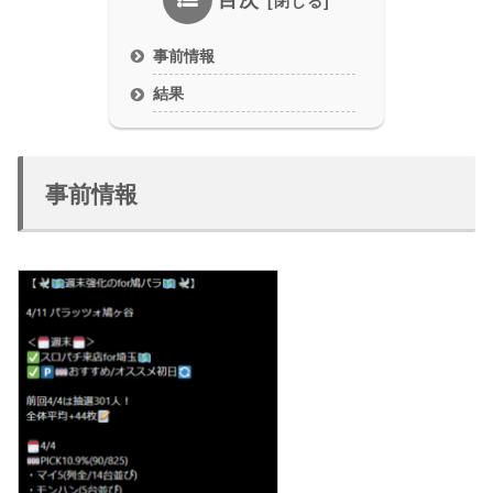
目次
事前情報
結果
事前情報