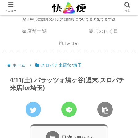
メニュー
検索
埼玉中心に関東のパチスロ情報についてまとめてます💩
💩店舗一覧
💩〇の付く日
💩Twitter
ホーム
スロパチ来店for埼玉
4/11(土) パラッツォ鳩ヶ谷(週末,スロパチ
来店for埼玉)