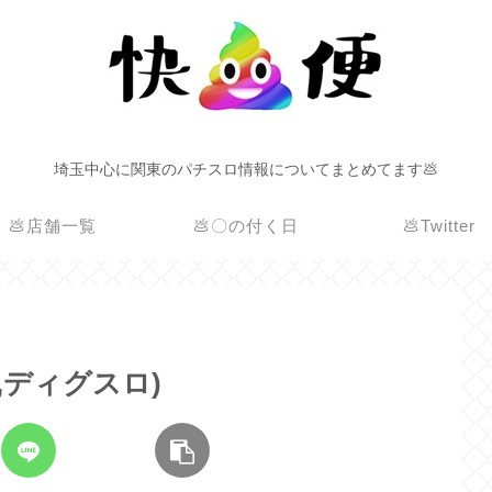
埼玉中心に関東のパチスロ情報についてまとめてます💩
💩店舗一覧
💩〇の付く日
💩Twitter
末,ディグスロ)