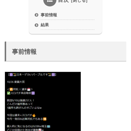
目次
事前情報
結果
事前情報