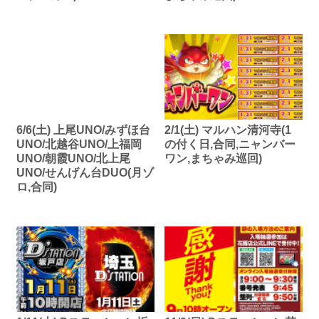
6/6(土) 上尾UNO/みずほ台
2/1(土) マルハン清河寺(1
UNO/北越谷UNO/上福岡
の付く日,合同,ニャンバー
UNO/朝霞UNO/北上尾
ワン,まちゃみ巡回)
UNO/せんげん台DUO(月ゾ
ロ,合同)