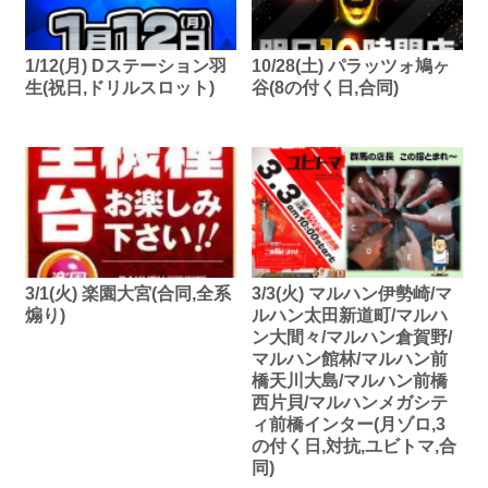
1/12(月) Dステーション羽
10/28(土) パラッツォ鳩ヶ
生(祝日,ドリルスロット)
谷(8の付く日,合同)
3/1(火) 楽園大宮(合同,全系
3/3(火) マルハン伊勢崎/マ
煽り)
ルハン太田新道町/マルハ
ン大間々/マルハン倉賀野/
マルハン館林/マルハン前
橋天川大島/マルハン前橋
西片貝/マルハンメガシテ
ィ前橋インター(月ゾロ,3
の付く日,対抗,ユビトマ,合
同)