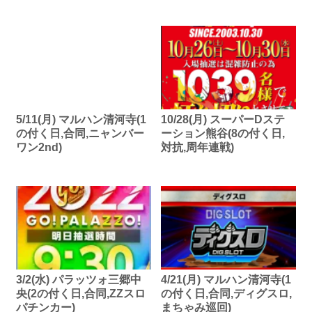
5/11(月) マルハン清河寺(1
10/28(月) スーパーDステ
の付く日,合同,ニャンバー
ーション熊谷(8の付く日,
ワン2nd)
対抗,周年連戦)
3/2(水) パラッツォ三郷中
4/21(月) マルハン清河寺(1
央(2の付く日,合同,ZZスロ
の付く日,合同,ディグスロ,
パチンカー)
まちゃみ巡回)