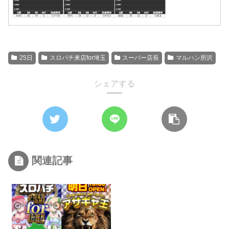
25日
スロパチ来店for埼玉
スーパー店長
マルハン所沢
シェアする
関連記事