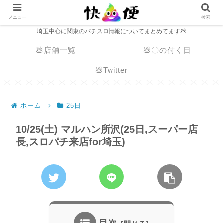
メニュー
検索
埼玉中心に関東のパチスロ情報についてまとめてます💩
💩店舗一覧
💩〇の付く日
💩Twitter
ホーム
25日
10/25(土) マルハン所沢(25日,スーパー店
長,スロパチ来店for埼玉)