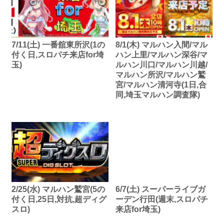
7/11(土) 一番舘東所沢(1の
8/1(木) マルハン入間/マル
付く日,スロパチ来店for埼
ハン上里/マルハン深谷/マ
玉)
ルハン川口/マルハン川越/
マルハン所沢/マルハン鷲
宮/マルハン清河寺(1日,合
同,埼玉マルハン調査隊)
2/25(水) マルハン鷲宮(5の
6/7(土) スーパーライブガ
付く日,25日,対抗,超ディグ
ーデン行田(週末,スロパチ
スロ)
来店for埼玉)