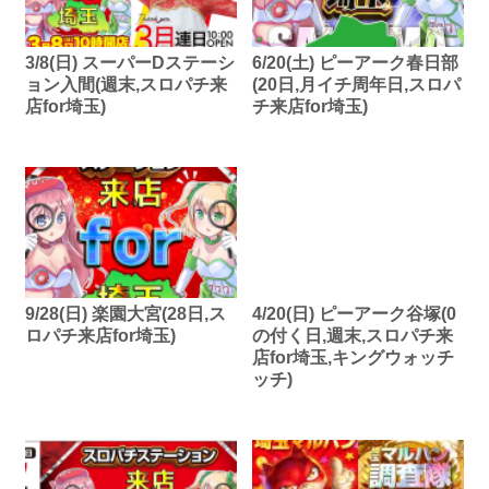
3/8(日) スーパーDステーシ
6/20(土) ピーアーク春日部
ョン入間(週末,スロパチ来
(20日,月イチ周年日,スロパ
店for埼玉)
チ来店for埼玉)
9/28(日) 楽園大宮(28日,ス
4/20(日) ピーアーク谷塚(0
ロパチ来店for埼玉)
の付く日,週末,スロパチ来
店for埼玉,キングウォッチ
ッチ)