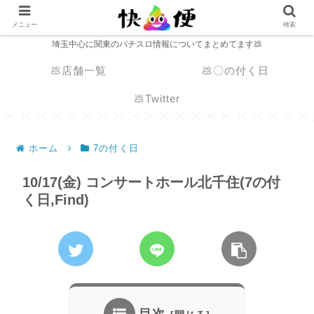
メニュー
検索
埼玉中心に関東のパチスロ情報についてまとめてます💩
💩店舗一覧
💩〇の付く日
💩Twitter
ホーム
7の付く日
10/17(金) コンサートホール北千住(7の付
く日,Find)