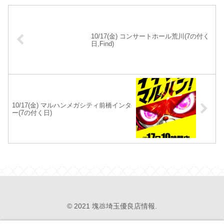
10/17(金) コンサートホール荒川(7の付く
日,Find)
10/17(金) マルハンメガシティ前橋インタ
ー(7の付く日)
© 2021 塊💩埼玉優良店情報.