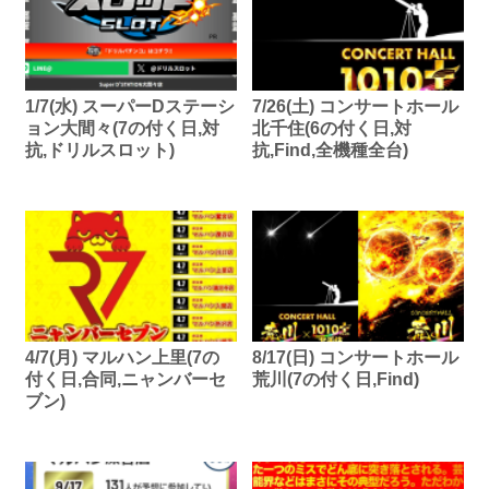
1/7(水) スーパーDステーシ
7/26(土) コンサートホール
ョン大間々(7の付く日,対
北千住(6の付く日,対
抗,ドリルスロット)
抗,Find,全機種全台)
4/7(月) マルハン上里(7の
8/17(日) コンサートホール
付く日,合同,ニャンバーセ
荒川(7の付く日,Find)
ブン)