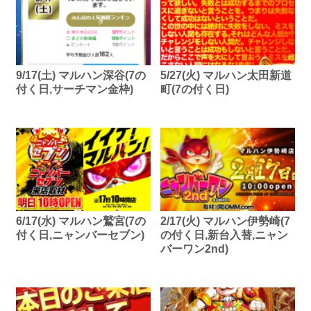
9/17(土) マルハン深谷(7の
5/27(火) マルハン太田新道
付く日,サーチマン金枠)
町(7の付く日)
6/17(水) マルハン鷲宮(7の
2/17(火) マルハン伊勢崎(7
付く日,ニャンバーセブン)
の付く日,新台入替,ニャン
バーワン2nd)