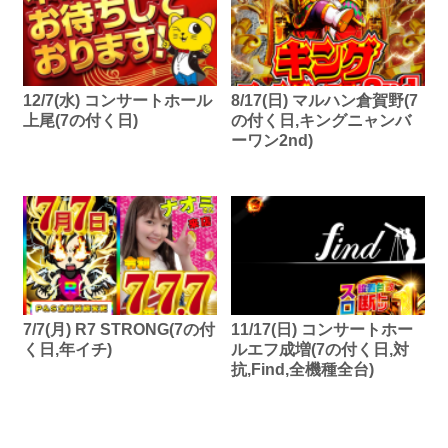
12/7(水) コンサートホール
8/17(日) マルハン倉賀野(7
上尾(7の付く日)
の付く日,キングニャンバ
ーワン2nd)
7/7(月) R7 STRONG(7の付
11/17(日) コンサートホー
く日,年イチ)
ルエフ成増(7の付く日,対
抗,Find,全機種全台)