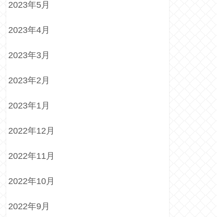
2023年5月
2023年4月
2023年3月
2023年2月
2023年1月
2022年12月
2022年11月
2022年10月
2022年9月