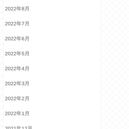
2022年8月
2022年7月
2022年6月
2022年5月
2022年4月
2022年3月
2022年2月
2022年1月
2021年12月