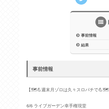
事前情報
結果
事前情報
【🗺💪週末月ゾロは久々スロパチで💪
6/6 ライブガーデン幸手権現堂