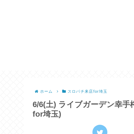
ホーム
スロパチ来店for埼玉
6/6(土) ライブガーデン幸
for埼玉)