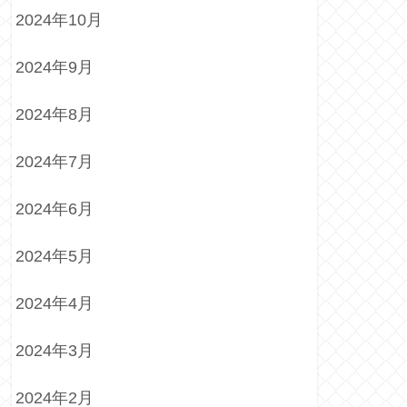
2024年10月
2024年9月
2024年8月
2024年7月
2024年6月
2024年5月
2024年4月
2024年3月
2024年2月