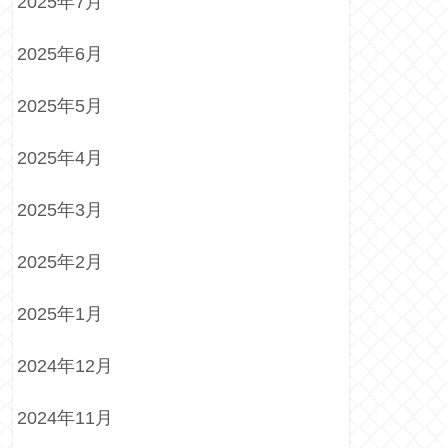
2025年7月
2025年6月
2025年5月
2025年4月
2025年3月
2025年2月
2025年1月
2024年12月
2024年11月