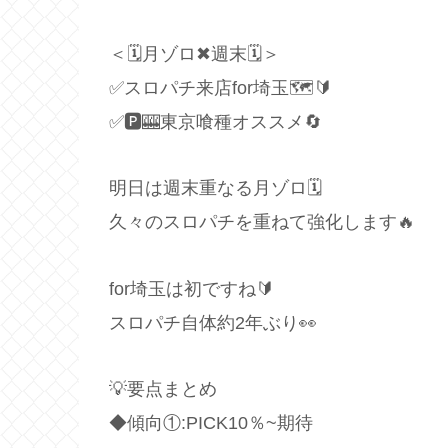
＜🗓月ゾロ✖週末🗓＞
✅スロパチ来店for埼玉🗺🔰
✅🅿️🎰東京喰種オススメ🔄
明日は週末重なる月ゾロ🗓
久々のスロパチを重ねて強化します🔥
for埼玉は初ですね🔰
スロパチ自体約2年ぶり👀
💡要点まとめ
◆傾向①:PICK10％~期待