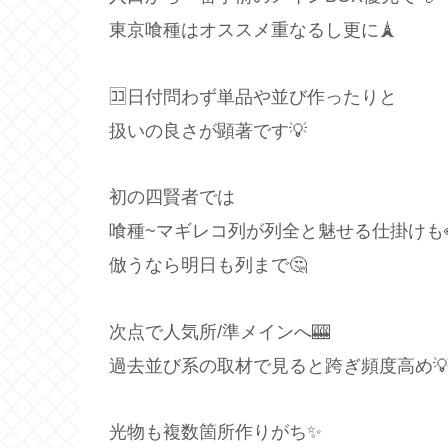
東京喰種はオススメ重なるし更に🗼
🈁日付問わず単品や並び作ったりと
扱いの良さが顕著です💡
初の四賢者では
喰種~マギレコ列が列全と魅せる仕掛けも
倣うなら明日も列まで🤔
次点で人気所/準メインへ🎰
過去並び系の取材で見ると跨ぎ頻度高め
光物も複数箇所作りがち✨