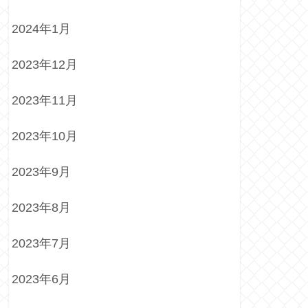
2024年1月
2023年12月
2023年11月
2023年10月
2023年9月
2023年8月
2023年7月
2023年6月