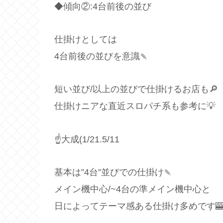
◆傾向②:4台前後の並び
仕掛けとしては
4台前後の並びを意識🍡
短い並び/以上の並びで仕掛けるお店も🔎
仕掛けニアな直近スロパチ系も参考に💡
☝️大成(1/21.5/11
基本は”4台”並びでの仕掛け🍡
メイン機中心/~4台の準メイン機中心と
日によってテーマ感ある仕掛け多めです