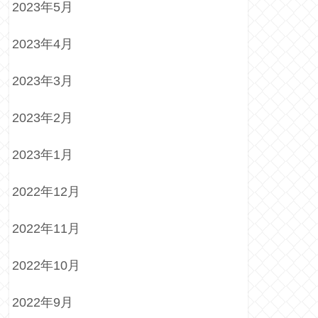
2023年5月
2023年4月
2023年3月
2023年2月
2023年1月
2022年12月
2022年11月
2022年10月
2022年9月